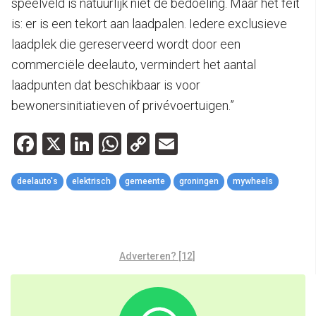
speelveld is natuurlijk niet de bedoeling. Maar het feit
is: er is een tekort aan laadpalen. Iedere exclusieve
laadplek die gereserveerd wordt door een
commerciële deelauto, vermindert het aantal
laadpunten dat beschikbaar is voor
bewonersinitiatieven of privévoertuigen.”
Facebook
X
LinkedIn
WhatsApp
Copy
Email
Link
deelauto's
elektrisch
gemeente
groningen
mywheels
Adverteren? [12]