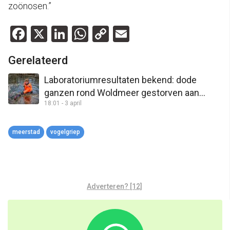
zoönosen.”
Facebook
X
LinkedIn
WhatsApp
Copy
Email
Link
Gerelateerd
Laboratoriumresultaten bekend: dode
ganzen rond Woldmeer gestorven aan
18:01 - 3 april
vogelgriep
meerstad
vogelgriep
Adverteren? [12]