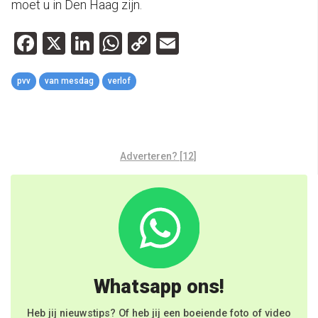
moet u in Den Haag zijn.
Facebook
X
LinkedIn
WhatsApp
Copy
Email
Link
pvv
van mesdag
verlof
Adverteren? [12]
Whatsapp ons!
Heb jij nieuwstips? Of heb jij een boeiende foto of video