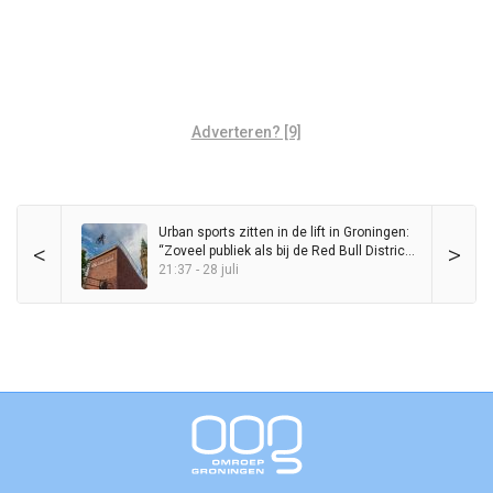
Adverteren? [9]
Urban sports zitten in de lift in Groningen:
<
>
“Zoveel publiek als bij de Red Bull District
Ride heb ik nog nooit op de Grote Markt
21:37 - 28 juli
gezien”