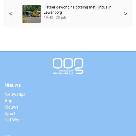
Fietser gewond na botsing met lijnbus in
<
>
Lewenborg
19:43 - 28 juli
Nieuws
Nieuwstips
App
Nieuws
Sport
Het Weer