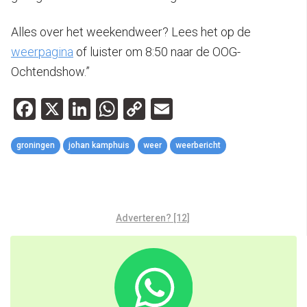
Alles over het weekendweer? Lees het op de
weerpagina
of luister om 8:50 naar de OOG-
Ochtendshow.”
Facebook
X
LinkedIn
WhatsApp
Copy
Email
Link
groningen
johan kamphuis
weer
weerbericht
Adverteren? [12]