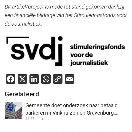
Dit artikel/project is mede tot stand gekomen dankzij
een financiële bijdrage van het Stimuleringsfonds voor
de Journalistiek.
Facebook
X
LinkedIn
WhatsApp
Copy
Email
Link
Gerelateerd
Gemeente doet onderzoek naar betaald
parkeren in Vinkhuizen en Gravenburg:
15:27 - 11 maart
“College leeft in droomwereld”