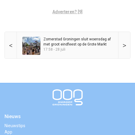
Adverteren? [9]
Zomerstad Groningen sluit woensdag af
<
>
met groot eindfeest op de Grote Markt
17:58 - 28 juli
Nieuws
Nieuwstips
App