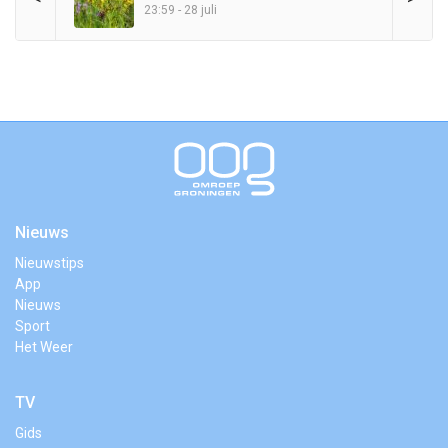
23:59 - 28 juli
Nieuws
Nieuwstips
App
Nieuws
Sport
Het Weer
TV
Gids