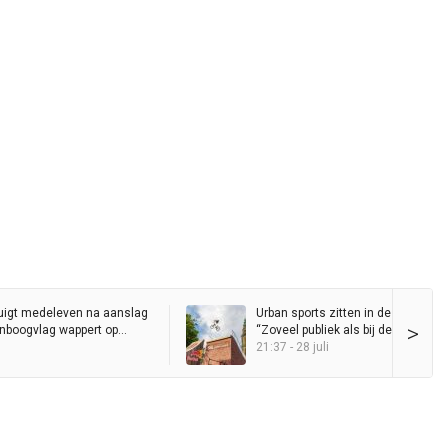
uigt medeleven na aanslag
Urban sports zitten in de lift in Gro
>
genboogvlag wappert op
“Zoveel publiek als bij de Red Bull D
Ride heb ik nog nooit op de Grote 
21:37 - 28 juli
gezien”