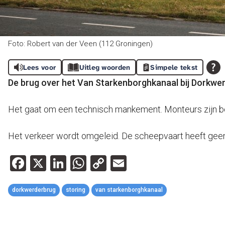
Foto: Robert van der Veen (112 Groningen)
Lees voor
Uitleg woorden
Simpele tekst
De brug over het Van Starkenborghkanaal bij Dorkwerd
Het gaat om een technisch mankement. Monteurs zijn be
Het verkeer wordt omgeleid. De scheepvaart heeft geen 
Facebook
X
LinkedIn
WhatsApp
Copy
Email
Link
dorkwerderbrug
storing
van starkenborghkanaal