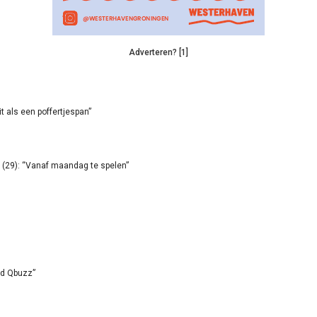
Adverteren? [1]
it als een poffertjespan”
(29): “Vanaf maandag te spelen”
id Qbuzz”