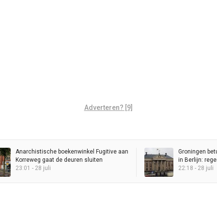
Adverteren? [9]
Anarchistische boekenwinkel Fugitive aan
Groningen bet
Korreweg gaat de deuren sluiten
in Berlijn: re
23:01 - 28 juli
Stadhuis
22:18 - 28 juli