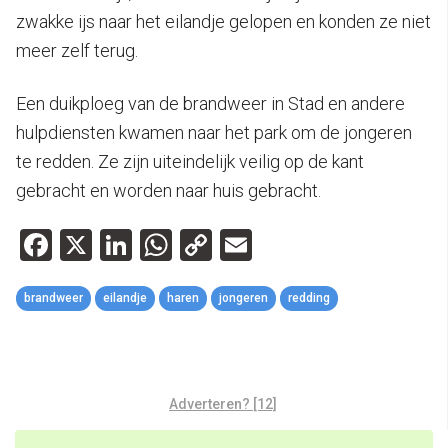
zwakke ijs naar het eilandje gelopen en konden ze niet
meer zelf terug.
Een duikploeg van de brandweer in Stad en andere
hulpdiensten kwamen naar het park om de jongeren
te redden. Ze zijn uiteindelijk veilig op de kant
gebracht en worden naar huis gebracht.
Facebook
X
LinkedIn
WhatsApp
Copy
Email
Link
brandweer
eilandje
haren
jongeren
redding
Adverteren? [12]