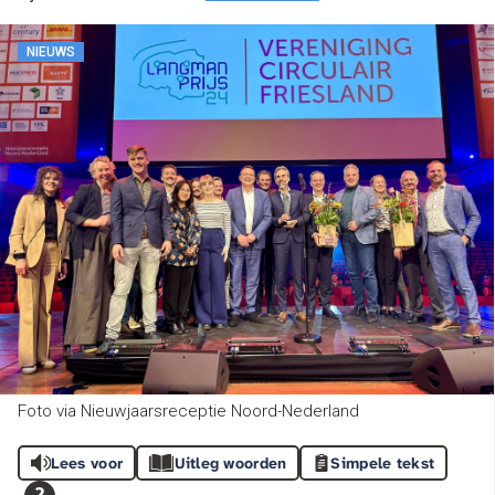
NIEUWS
Foto via Nieuwjaarsreceptie Noord-Nederland
Lees voor
Uitleg woorden
Simpele tekst