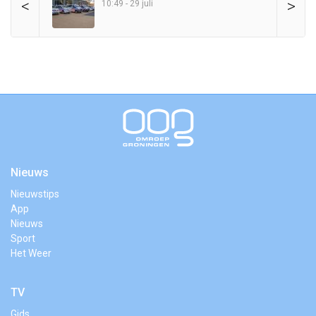
<
>
10:49 - 29 juli
Nieuws
Nieuwstips
App
Nieuws
Sport
Het Weer
TV
Gids