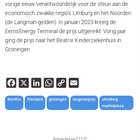
vorige eeuw verantwoordelijk voor de steun aan de
economisch zwakke regio’s Limburg en het Noorden
(de Langman-gelden). In januari 2023 kreeg de
EemsEnergy Terminal de prijs uitgereikt. Vorig jaar
ging de prijs naar het Beatrix Kinderziekenhuis in
Groningen.
Facebook
X
LinkedIn
WhatsApp
Copy
Email
Link
drenthe
friesland
groningen
langmanprijs
uitreiking
martiniplaza
Adverteren? [12]