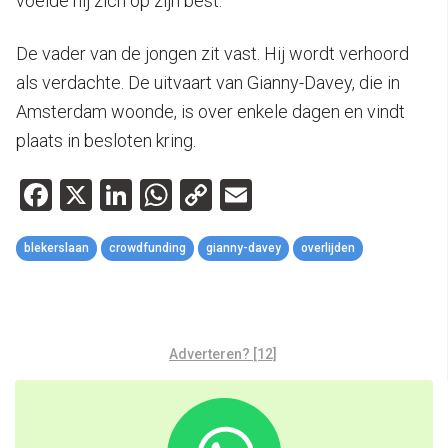
voelde hij zich op zijn best.”
De vader van de jongen zit vast. Hij wordt verhoord
als verdachte. De uitvaart van Gianny-Davey, die in
Amsterdam woonde, is over enkele dagen en vindt
plaats in besloten kring.
Facebook
X
LinkedIn
WhatsApp
Copy
Email
Link
blekerslaan
crowdfunding
gianny-davey
overlijden
Adverteren? [12]