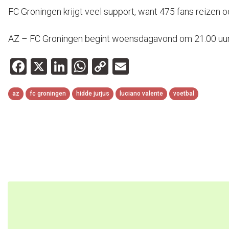
FC Groningen krijgt veel support, want 475 fans reizen o
AZ – FC Groningen begint woensdagavond om 21.00 uur 
Facebook
X
LinkedIn
WhatsApp
Copy
Email
Link
az
fc groningen
hidde jurjus
luciano valente
voetbal