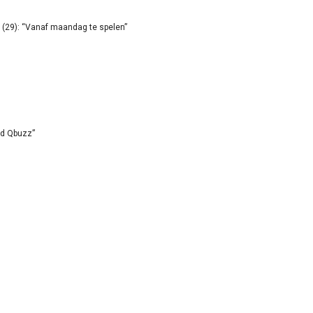
(29): “Vanaf maandag te spelen”
id Qbuzz”