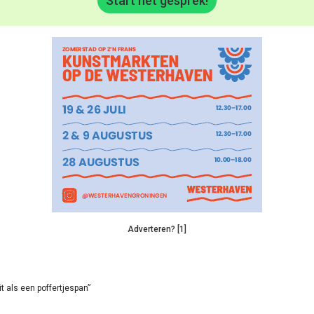
Start het gesprek!
Adverteren? [1]
it als een poffertjespan”