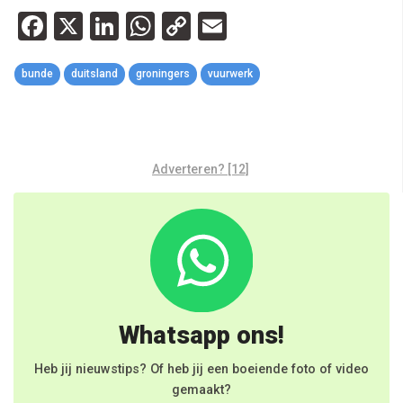
Facebook
X
LinkedIn
WhatsApp
Copy
Email
Link
bunde
duitsland
groningers
vuurwerk
Adverteren? [12]
Whatsapp ons!
Heb jij nieuwstips? Of heb jij een boeiende foto of video
gemaakt?