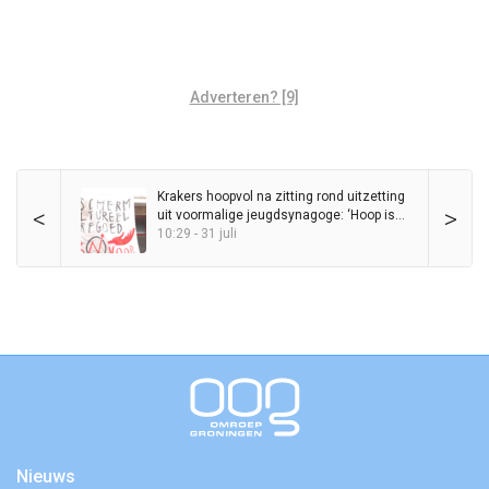
Adverteren? [9]
Krakers hoopvol na zitting rond uitzetting
<
>
uit voormalige jeugdsynagoge: ‘Hoop is
een actie, de Sjoel is voor altijd’
10:29 - 31 juli
Nieuws