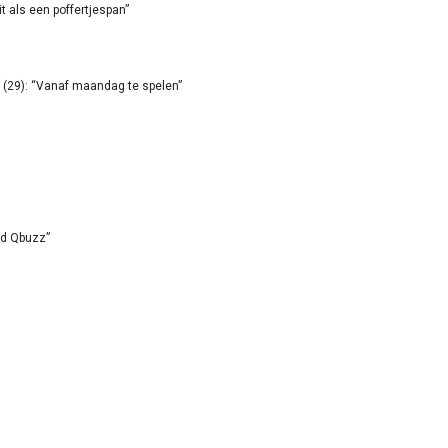
it als een poffertjespan”
(29): “Vanaf maandag te spelen”
id Qbuzz”