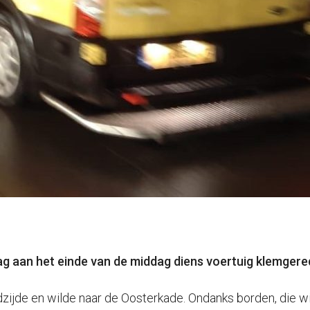
ag aan het einde van de middag diens voertuig klemger
zijde en wilde naar de Oosterkade. Ondanks borden, die w