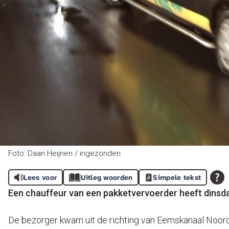
Foto: Daan Heijnen / ingezonden
Lees voor
Uitleg woorden
Simpele tekst
Een chauffeur van een pakketvervoerder heeft dinsd
De bezorger kwam uit de richting van Eemskanaal Noord