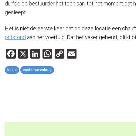
durfde de bestuurder het toch aan, tot het moment dat 
gesleept.
Het is niet de eerste keer dat op deze locatie een chauf
ontstond
aan het voertuig. Dat het vaker gebeurt, blijkt b
Facebook
X
LinkedIn
WhatsApp
Copy
Email
Link
busje
oosterhavenbrug