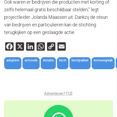
Ook waren er bedrijven die producten met korting of
zelfs helemaal gratis beschikbaar stelden,” legt
projectleider Jolanda Maassen uit. Dankzij de steun
van bedrijven en particulieren kan de stichting
terugkijken op een geslaagde actie.
Facebook
X
LinkedIn
WhatsApp
Copy
Email
Link
adopteer
armoede
donatie
kerst
kerstpakket
korrewegwijk
Adverteren? [12]