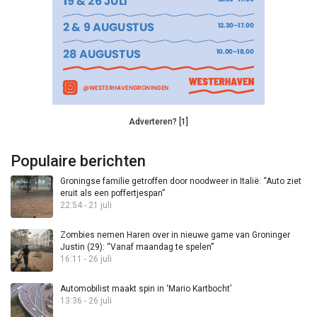
Adverteren? [1]
Populaire berichten
Groningse familie getroffen door noodweer in Italië: “Auto ziet
eruit als een poffertjespan”
22:54 - 21 juli
Zombies nemen Haren over in nieuwe game van Groninger
Justin (29): “Vanaf maandag te spelen”
16:11 - 26 juli
Automobilist maakt spin in ‘Mario Kartbocht’
13:36 - 26 juli