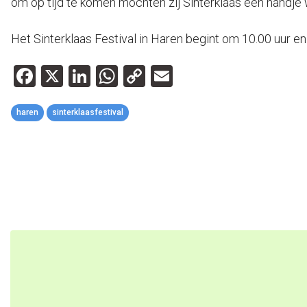
om op tijd te komen mochten zij Sinterklaas een handje 
Het Sinterklaas Festival in Haren begint om 10.00 uur en
Facebook
X
LinkedIn
WhatsApp
Copy
Email
Link
haren
sinterklaasfestival