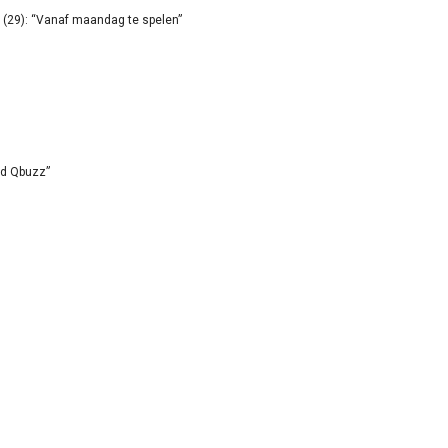
(29): “Vanaf maandag te spelen”
id Qbuzz”