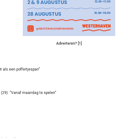
Adverteren? [1]
it als een poffertjespan”
(29): “Vanaf maandag te spelen”