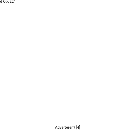
id Qbuzz”
Adverteren? [4]