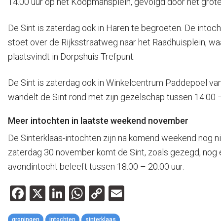
14.00 uur op het Koopmansplein, gevolgd door het grote 
De Sint is zaterdag ook in Haren te begroeten. De intoch
stoet over de Rijksstraatweg naar het Raadhuisplein, wa
plaatsvindt in Dorpshuis Trefpunt.
De Sint is zaterdag ook in Winkelcentrum Paddepoel van
wandelt de Sint rond met zijn gezelschap tussen 14:00 –
Meer intochten in laatste weekend november
De Sinterklaas-intochten zijn na komend weekend nog nie
zaterdag 30 november komt de Sint, zoals gezegd, nog ee
avondintocht beleeft tussen 18:00 – 20:00 uur.
Facebook
X
LinkedIn
WhatsApp
Copy
Email
Link
groningen
intochten
sinterklaas