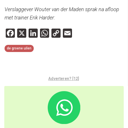
Verslaggever Wouter van der Maden sprak na afloop
met trainer Erik Harder:
Facebook
X
LinkedIn
WhatsApp
Copy
Email
Link
de groene uilen
Adverteren? [12]