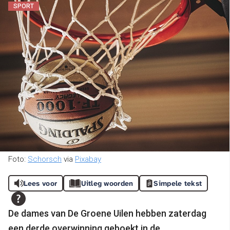
SPORT
Foto:
Schorsch
via
Pixabay
Lees voor
Uitleg woorden
Simpele tekst
De dames van De Groene Uilen hebben zaterdag
een derde overwinning geboekt in de