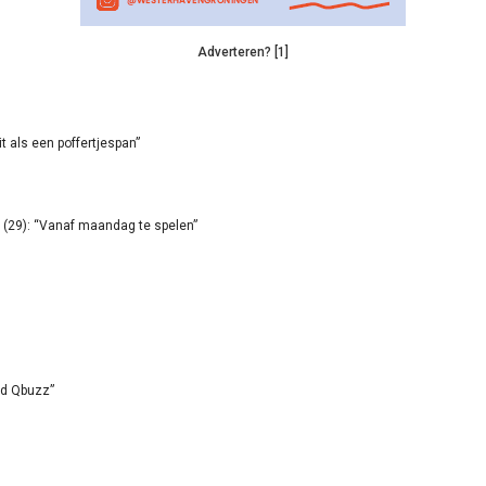
Adverteren? [1]
it als een poffertjespan”
(29): “Vanaf maandag te spelen”
id Qbuzz”