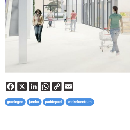
Facebook
X
LinkedIn
WhatsApp
Copy
Email
Link
groningen
jumbo
paddepoel
winkelcentrum