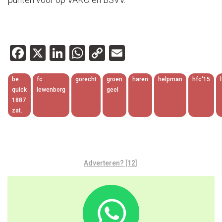
Facebook
X
LinkedIn
WhatsApp
Copy
Email
Link
be
fc
gorecht
groen
haren
helpman
hfc'15
quick
lewenborg
geel
1887
zat.
Adverteren? [12]