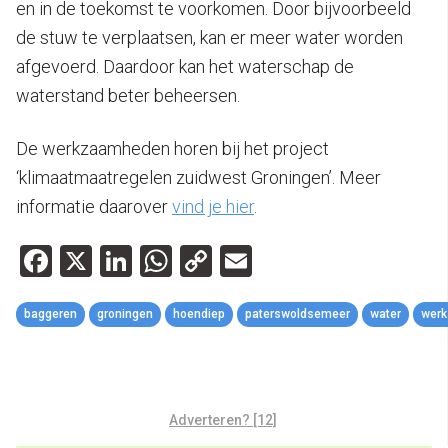
en in de toekomst te voorkomen. Door bijvoorbeeld
de stuw te verplaatsen, kan er meer water worden
afgevoerd. Daardoor kan het waterschap de
waterstand beter beheersen.
De werkzaamheden horen bij het project
‘klimaatmaatregelen zuidwest Groningen’. Meer
informatie daarover
vind je hier
.
Facebook
X
LinkedIn
WhatsApp
Copy
Email
Link
baggeren
groningen
hoendiep
paterswoldsemeer
water
wer
Adverteren? [12]