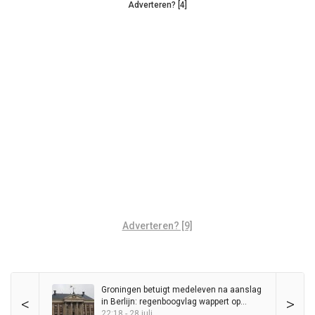
Adverteren? [4]
Adverteren? [9]
Groningen betuigt medeleven na aanslag
<
>
in Berlijn: regenboogvlag wappert op
Stadhuis
22:18 - 28 juli