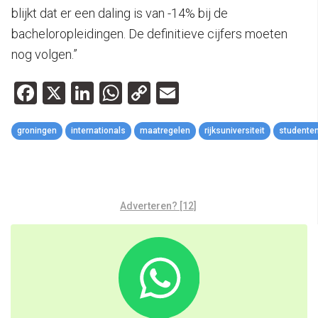
blijkt dat er een daling is van -14% bij de
bacheloropleidingen. De definitieve cijfers moeten
nog volgen.”
Facebook
X
LinkedIn
WhatsApp
Copy
Email
Link
groningen
internationals
maatregelen
rijksuniversiteit
studente
Adverteren? [12]