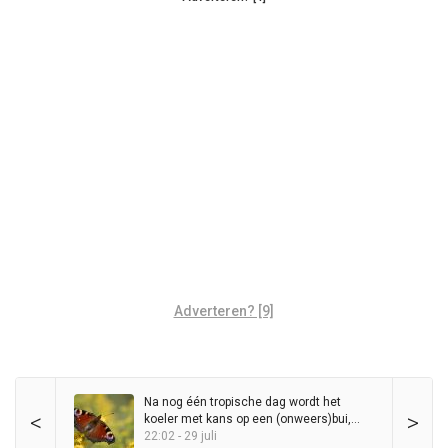
Adverteren? [9]
Na nog één tropische dag wordt het
<
>
koeler met kans op een (onweers)bui,
maar zomer blijft in het zadel
22:02 - 29 juli