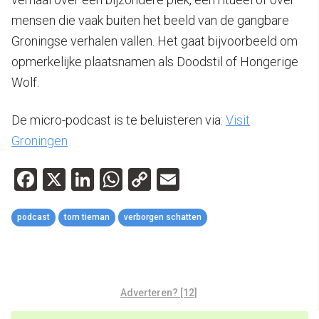
mensen die vaak buiten het beeld van de gangbare
Groningse verhalen vallen. Het gaat bijvoorbeeld om
opmerkelijke plaatsnamen als Doodstil of Hongerige
Wolf.
De micro-podcast is te beluisteren via:
Visit
Groningen
Facebook
X
LinkedIn
WhatsApp
Copy
Email
Link
podcast
tom tieman
verborgen schatten
Adverteren? [12]