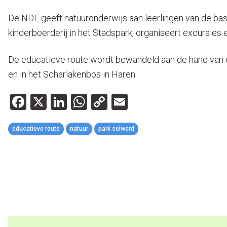
De NDE geeft natuuronderwijs aan leerlingen van de basi
kinderboerderij in het Stadspark, organiseert excursies 
De educatieve route wordt bewandeld aan de hand van ee
en in het Scharlakenbos in Haren.
Facebook
X
LinkedIn
WhatsApp
Copy
Email
Link
educatieve route
natuur
park selwerd