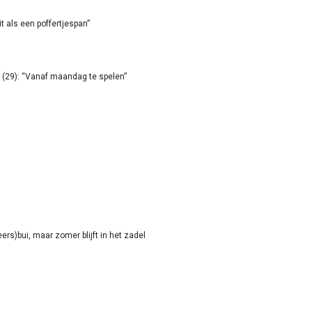
it als een poffertjespan”
(29): “Vanaf maandag te spelen”
rs)bui, maar zomer blijft in het zadel