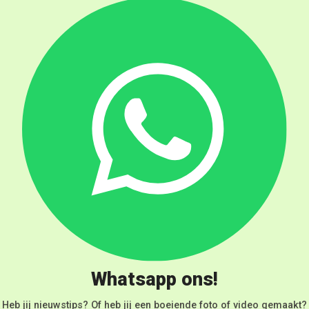
Whatsapp ons!
Heb jij nieuwstips? Of heb jij een boeiende foto of video gemaakt?