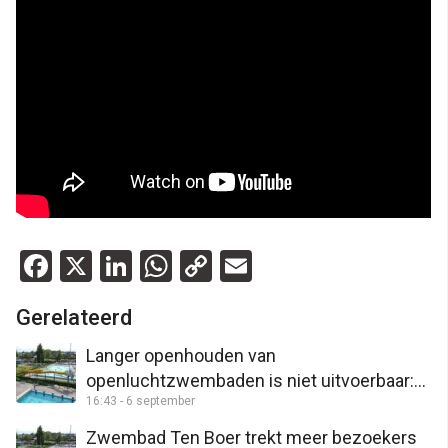
Facebook
X
LinkedIn
WhatsApp
Copy
Email
Link
Gerelateerd
Langer openhouden van
openluchtzwembaden is niet uitvoerbaar:
16:43 - 6 september
“Te weinig personeel”
Zwembad Ten Boer trekt meer bezoekers