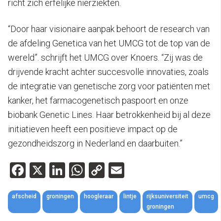
richt zich erfelijke nierziekten.
“Door haar visionaire aanpak behoort de research van
de afdeling Genetica van het UMCG tot de top van de
wereld”. schrijft het UMCG over Knoers. “Zij was de
drijvende kracht achter succesvolle innovaties, zoals
de integratie van genetische zorg voor patiënten met
kanker, het farmacogenetisch paspoort en onze
biobank Genetic Lines. Haar betrokkenheid bij al deze
initiatieven heeft een positieve impact op de
gezondheidszorg in Nederland en daarbuiten.”
Facebook
X
LinkedIn
WhatsApp
Copy
Email
Link
afscheid
groningen
hoogleraar
lintje
rijksuniversiteit
umcg
groningen