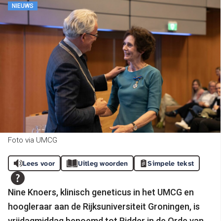
NIEUWS
Foto via UMCG
Lees voor
Uitleg woorden
Simpele tekst
Nine Knoers, klinisch geneticus in het UMCG en
hoogleraar aan de Rijksuniversiteit Groningen, is
vrijdagmiddag benoemd tot Ridder in de Orde van