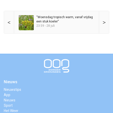
“Woensdag tropisch warm, vanaf vrijdag
<
>
een stuk koeler”
23:59 - 28 juli
Nieuws
Nieuwstips
App
Nieuws
Sport
Het Weer