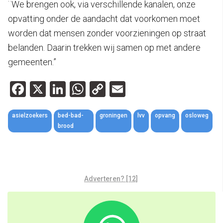
¨We brengen ook, via verschillende kanalen, onze
opvatting onder de aandacht dat voorkomen moet
worden dat mensen zonder voorzieningen op straat
belanden. Daarin trekken wij samen op met andere
gemeenten.”
Facebook
X
LinkedIn
WhatsApp
Copy
Email
Link
asielzoekers
bed-bad-
groningen
lvv
opvang
osloweg
brood
Adverteren? [12]