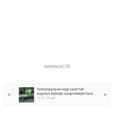
Adverteren? [9]
Tschumipaviljoen krijgt vanaf half
<
>
augustus (tijdelijk) oorspronkelijke functie
als ‘videogalerie’ terug, bezoekers mogen
12:10 - 31 juli
ook naar binnen