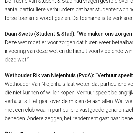
De fractie van Student & Stad had vragen gesteld over d
aantal particuliere verhuurders dat haar studentenwoni
forse toename wordt gezien. De toename is te verklaren 
Daan Swets (Student & Stad): “We maken ons zorgen
Deze wet moet er voor zorgen dat huren weer betaalbaar w
invoering van deze wet en de hieruit voortvloeiende w
deze wet.”
Wethouder Rik van Niejenhuis (PvdA): “Verhuur speelt 
Wethouder Van Niejenhuis laat weten dat particuliere 
die niet kunnen of willen kopen. Verhuur speelt belangrijk
verhuur is. Het gaat over de mix en de aantallen. Wat w
met een club waarin particuliere vastgoedeigenaren zi
beneden. Andere zeggen, het rendement gaat naar beneden