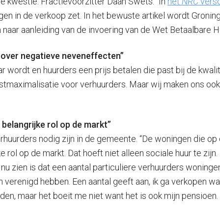
e kwestie. Fractievoorzitter Daan Swets: “In
het
NRC
vers
ngen in de verkoop zet. In het bewuste artikel wordt Gron
naar aanleiding van de invoering van de Wet Betaalbare Huu
 over negatieve neveneffecten”
ordt en huurders een prijs betalen die past bij de kwalitei
instmaximalisatie voor verhuurders. Maar wij maken ons o
belangrijke rol op de markt”
verhuurders nodig zijn in de gemeente. “De woningen die 
e rol op de markt. Dat hoeft niet alleen sociale huur te zijn
e nu zien is dat een aantal particuliere verhuurders wonin
ch verenigd hebben. Een aantal geeft aan, ik ga verkopen
, maar het boeit me niet want het is ook mijn pensioen. D