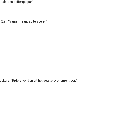
it als een poffertjespan”
(29): “Vanaf maandag te spelen”
oekers: “Riders vonden dit het vetste evenement ooit”