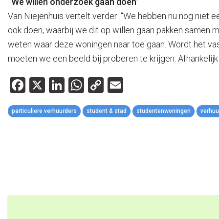
“We willen onderzoek gaan doen”
Van Niejenhuis vertelt verder: “We hebben nu nog niet e
ook doen, waarbij we dit op willen gaan pakken samen me
weten waar deze woningen naar toe gaan. Wordt het vast
moeten we een beeld bij proberen te krijgen. Afhankelij
Facebook
X
LinkedIn
WhatsApp
Copy
Email
Link
particuliere verhuurders
student & stad
studentenwoningen
verhuu