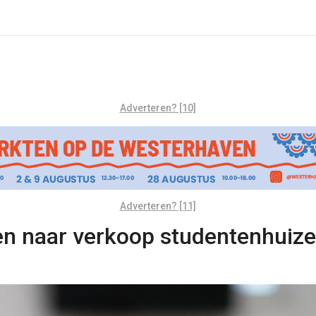
Adverteren? [10]
Adverteren? [11]
 naar verkoop studentenhuizen: