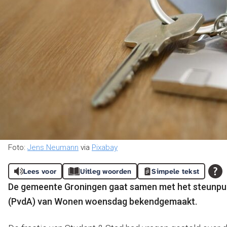
Foto:
Jens Neumann
via
Pixabay
Lees voor
Uitleg woorden
Simpele tekst
De gemeente Groningen gaat samen met het steunpun
(PvdA) van Wonen woensdag bekendgemaakt.