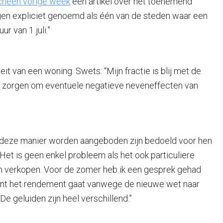
cheen vorige week
een artikel over het toenemend
ingen expliciet genoemd als één van de steden waar een
r van 1 juli.”
t van een woning. Swets: “Mijn fractie is blij met de
ok zorgen om eventuele negatieve neveneffecten van
op deze manier worden aangeboden zijn bedoeld voor hen
. Het is geen enkel probleem als het ook particuliere
gen verkopen. Voor de zomer heb ik een gesprek gehad
 want het rendement gaat vanwege de nieuwe wet naar
e geluiden zijn heel verschillend.”