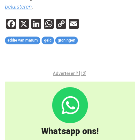
beluisteren
.
Facebook
X
LinkedIn
WhatsApp
Copy
Email
Link
eddie van marum
geld
groningen
Adverteren? [12]
Whatsapp ons!