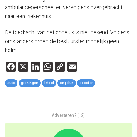
ambulancepersoneel en vervolgens overgebracht
naar een ziekenhuis.
De toedracht van het ongeluk is niet bekend. Volgens
omstanders droeg de bestuurster mogelijk geen
helm.
Facebook
X
LinkedIn
WhatsApp
Copy
Email
Link
auto
groningen
letsel
ongeluk
scooter
Adverteren? [12]