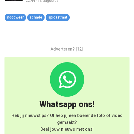
22:44 - 13 augustus
worden gelegd
noodweer
schade
spicastraat
Adverteren? [12]
Whatsapp ons!
Heb jij nieuwstips? Of heb jij een boeiende foto of video
gemaakt?
Deel jouw nieuws met ons!