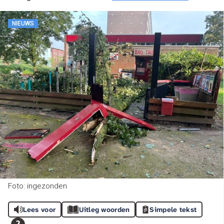
NIEUWS
Foto: ingezonden
Lees voor
Uitleg woorden
Simpele tekst