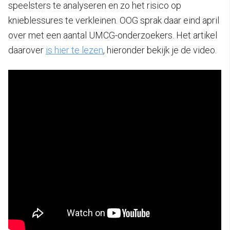
speelsters te analyseren en zo het risico op
knieblessures te verkleinen. OOG sprak daar eind april
over met een aantal UMCG-onderzoekers. Het artikel
daarover
is hier te lezen
, hieronder bekijk je de video.