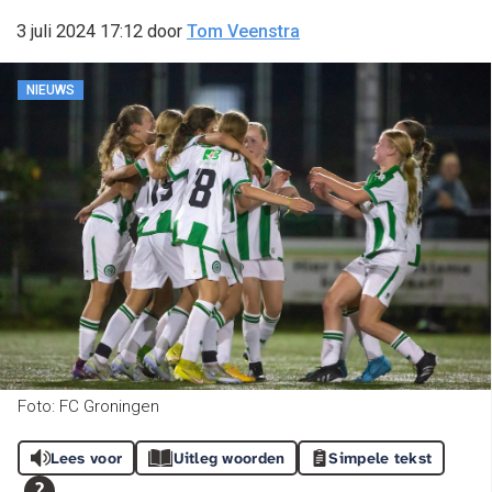
3 juli 2024 17:12
door
Tom Veenstra
NIEUWS
Foto: FC Groningen
Lees voor
Uitleg woorden
Simpele tekst