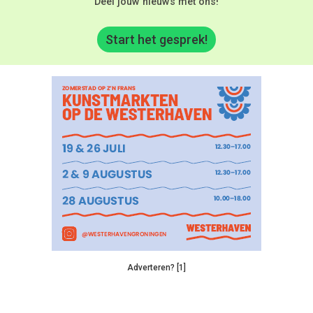
Deel jouw nieuws met ons!
Start het gesprek!
Adverteren? [1]