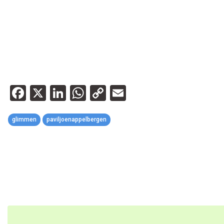
Facebook
X
LinkedIn
WhatsApp
Copy
Email
Link
glimmen
paviljoenappelbergen