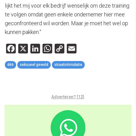
lijkt het mij voor elk bedrijf wenselijk om deze training
te volgen omdat geen enkele ondernemer hier mee
geconfronteerd wil worden. Maar je moet het wel op
kunnen pakken.”
Facebook
X
LinkedIn
WhatsApp
Copy
Email
Link
d66
seksueel geweld
straatintimidatie
Adverteren? [12]