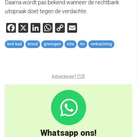
Daarna wordt pas bekend wanneer de rechtbank
uitspraak doet tegen de verdachte.
Facebook
X
LinkedIn
WhatsApp
Copy
Email
Link
bed-bad
brood
groningen
inlia
lvv
verkrachting
Adverteren? [12]
Whatsapp ons!