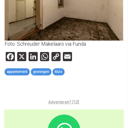
Foto: Schreuder Makelaars via Funda
Facebook
X
LinkedIn
WhatsApp
Copy
Email
Link
appartement
groningen
kluis
Adverteren? [12]