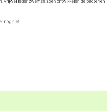
. Vrijwel ieder zwemseizoen ontwikkelen de bacteriën
.
r nog niet.