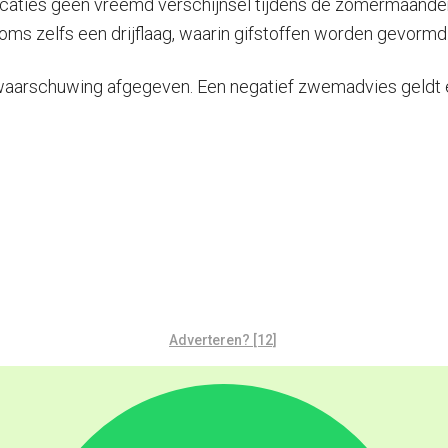
caties geen vreemd verschijnsel tijdens de zomermaanden
oms zelfs een drijflaag, waarin gifstoffen worden gevormd
n waarschuwing afgegeven. Een negatief zwemadvies geldt e
Adverteren? [12]