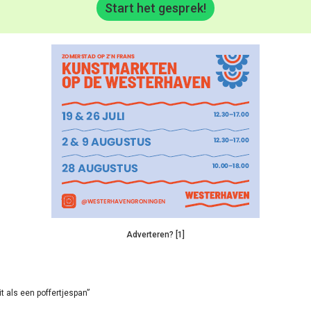
Start het gesprek!
Adverteren? [1]
it als een poffertjespan”