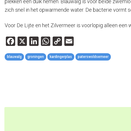
plekken een duik nemen. Blauwalg is voor beide zwemlo
zich snel in het opwarmende water. De bacterie vormt s
Voor De Lijte en het Zilvermeer is voorlopig alleen ee
Facebook
X
LinkedIn
WhatsApp
Copy
Email
Link
blauwalg
groningen
kardingerplas
paterswoldsemeer