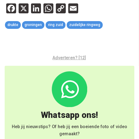
Facebook
X
LinkedIn
WhatsApp
Copy
Email
Link
drukte
groningen
ring zuid
zuidelijke ringweg
Adverteren? [12]
Whatsapp ons!
Heb jij nieuwstips? Of heb jij een boeiende foto of video
gemaakt?