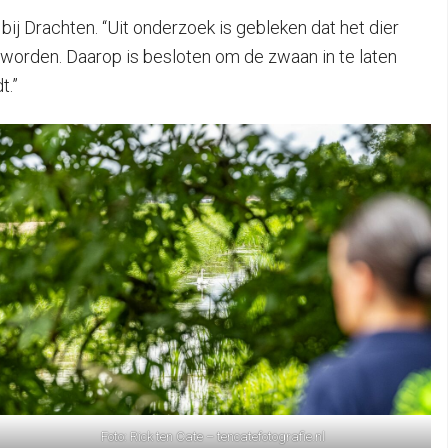
ij Drachten. “Uit onderzoek is gebleken dat het dier
en worden. Daarop is besloten om de zwaan in te laten
t.”
Foto: Rick ten Cate – tencatefotografie.nl