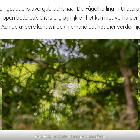
gsactie is overgebracht naar De Fûgelhelling in Ureterp b
 open botbreuk. Dit is erg pijnlijk en het kan niet verholp
k. Aan de andere kant wil ook niemand dat het dier verder lijd
Foto: Rick ten Cate – tencatefotografie.nl