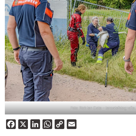
Foto: Rick ten Cate – tencatefotografie.
Facebook
X
LinkedIn
WhatsApp
Copy
Email
Link