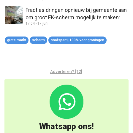
van het land zijn”
Fracties dringen opnieuw bij gemeente aan
om groot EK-scherm mogelijk te maken:
17:04 - 17 juni
“Stad moet weer bruisen”
grote markt
scherm
stadspartij 100% voor groningen
Adverteren? [12]
Whatsapp ons!