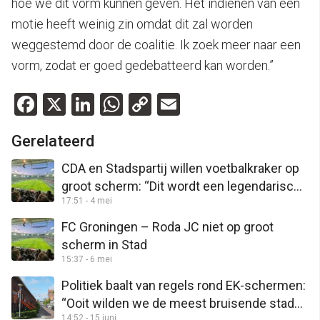
hoe we dit vorm kunnen geven. Het indienen van een
motie heeft weinig zin omdat dit zal worden
weggestemd door de coalitie. Ik zoek meer naar een
vorm, zodat er goed gedebatteerd kan worden.”
Facebook
X
LinkedIn
WhatsApp
Copy
Email
Link
Gerelateerd
CDA en Stadspartij willen voetbalkraker op
groot scherm: “Dit wordt een legendarische
17:51 - 4 mei
dag”
FC Groningen – Roda JC niet op groot
scherm in Stad
15:37 - 6 mei
Politiek baalt van regels rond EK-schermen:
“Ooit wilden we de meest bruisende stad
14:52 - 15 juni