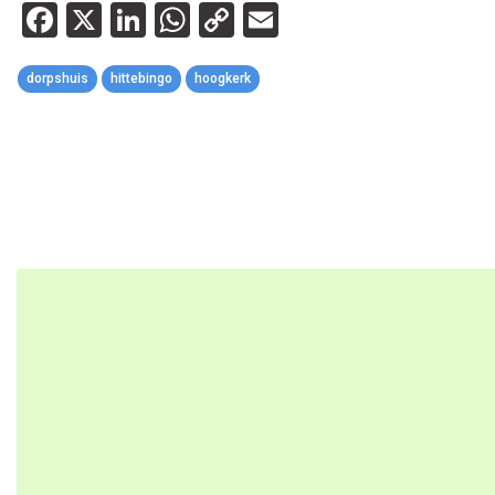
Facebook
X
LinkedIn
WhatsApp
Copy
Email
Link
dorpshuis
hittebingo
hoogkerk