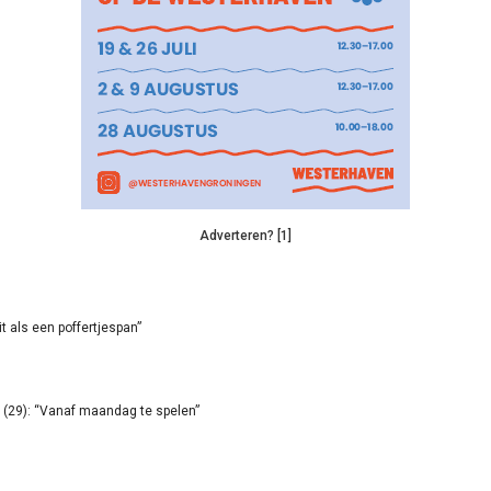
Adverteren? [1]
it als een poffertjespan”
(29): “Vanaf maandag te spelen”