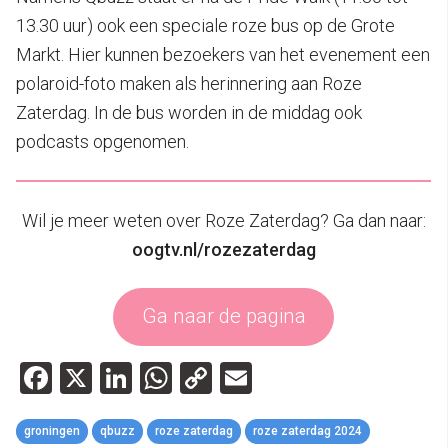
13.30 uur) ook een speciale roze bus op de Grote
Markt. Hier kunnen bezoekers van het evenement een
polaroid-foto maken als herinnering aan Roze
Zaterdag. In de bus worden in de middag ook
podcasts opgenomen.
Wil je meer weten over Roze Zaterdag? Ga dan naar:
oogtv.nl/rozezaterdag
Ga naar de pagina
Facebook
X
LinkedIn
WhatsApp
Copy
Email
Link
groningen
qbuzz
roze zaterdag
roze zaterdag 2024