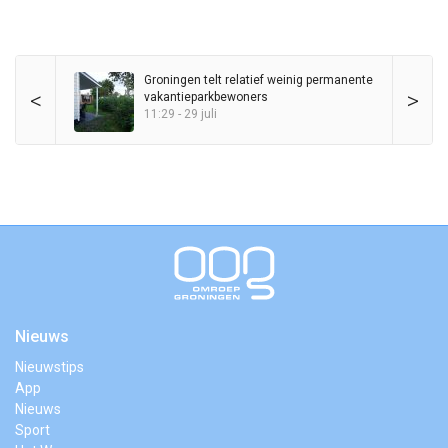
Groningen telt relatief weinig permanente
<
>
vakantieparkbewoners
11:29 - 29 juli
Nieuws
Nieuwstips
App
Nieuws
Sport