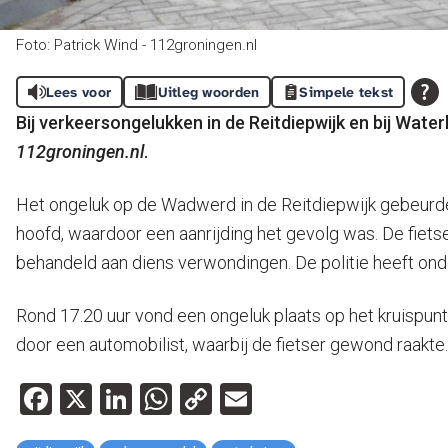
Foto: Patrick Wind - 112groningen.nl
Lees voor
Uitleg woorden
Simpele tekst
Bij verkeersongelukken in de Reitdiepwijk en bij Wat
112groningen.nl
.
Het ongeluk op de Wadwerd in de Reitdiepwijk gebeurde r
hoofd, waardoor een aanrijding het gevolg was. De fiet
behandeld aan diens verwondingen. De politie heeft on
Rond 17.20 uur vond een ongeluk plaats op het kruispu
door een automobilist, waarbij de fietser gewond raakte
Facebook
X
LinkedIn
WhatsApp
Copy
Email
Link