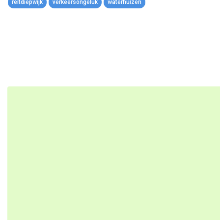
reitdiepwijk
verkeersongeluk
waterhuizen