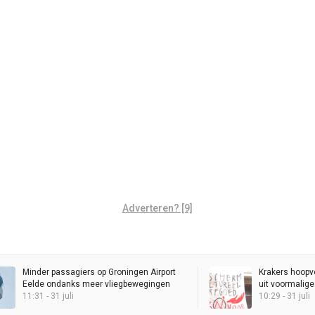
Adverteren? [9]
Minder passagiers op Groningen Airport
Krakers hoopvo
Eelde ondanks meer vliegbewegingen
uit voormalig
11:31 - 31 juli
een actie, de Sj
10:29 - 31 juli