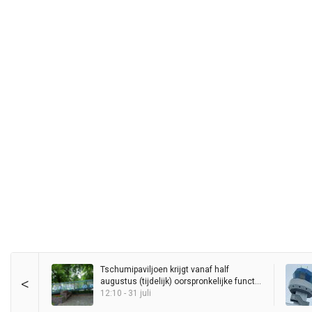
Tschumipaviljoen krijgt vanaf half
<
augustus (tijdelijk) oorspronkelijke functie
als ‘videogalerie’ terug, bezoekers mogen
12:10 - 31 juli
ook naar binnen