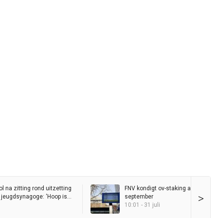
l na zitting rond uitzetting
FNV kondigt ov-staking aan op 9
>
e jeugdsynagoge: ‘Hoop is
september
oel is voor altijd’
10:01 - 31 juli