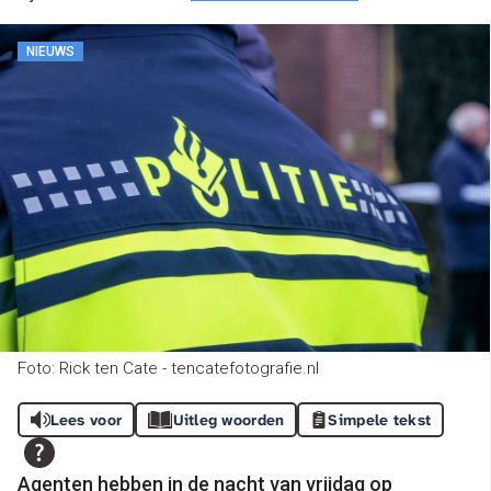
NIEUWS
Foto: Rick ten Cate - tencatefotografie.nl
Lees voor
Uitleg woorden
Simpele tekst
Agenten hebben in de nacht van vrijdag op