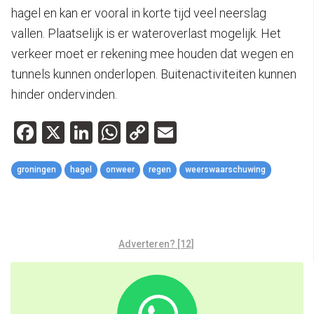
hagel en kan er vooral in korte tijd veel neerslag
vallen. Plaatselijk is er wateroverlast mogelijk. Het
verkeer moet er rekening mee houden dat wegen en
tunnels kunnen onderlopen. Buitenactiviteiten kunnen
hinder ondervinden.
Facebook
X
LinkedIn
WhatsApp
Copy
Email
Link
groningen
hagel
onweer
regen
weerswaarschuwing
Adverteren? [12]