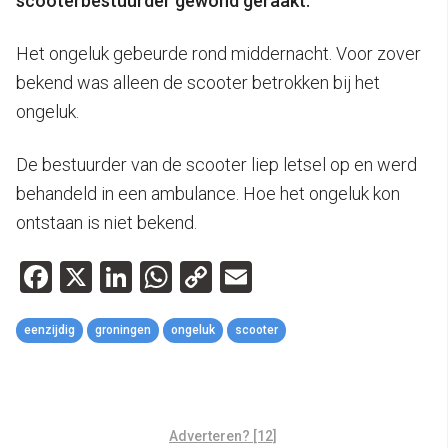
scooterbestuurder gewond geraakt.
Het ongeluk gebeurde rond middernacht. Voor zover
bekend was alleen de scooter betrokken bij het
ongeluk.
De bestuurder van de scooter liep letsel op en werd
behandeld in een ambulance. Hoe het ongeluk kon
ontstaan is niet bekend.
Facebook
X
LinkedIn
WhatsApp
Copy
Email
Link
eenzijdig
groningen
ongeluk
scooter
Adverteren? [12]