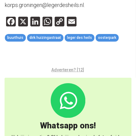
korps.groningen@legerdesheils.nl.
Facebook
X
LinkedIn
WhatsApp
Copy
Email
Link
buurthuis
dirk huizingastraat
leger des heils
oosterpark
Adverteren? [12]
Whatsapp ons!