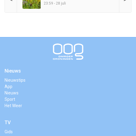
23:59 - 28 juli
Nieuws
Nieuwstips
App
Nieuws
Sport
Het Weer
TV
Gids