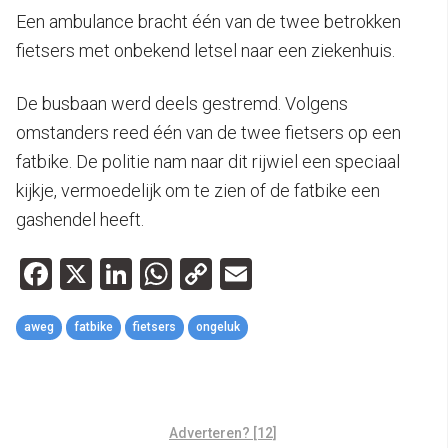
Een ambulance bracht één van de twee betrokken
fietsers met onbekend letsel naar een ziekenhuis.
De busbaan werd deels gestremd. Volgens
omstanders reed één van de twee fietsers op een
fatbike. De politie nam naar dit rijwiel een speciaal
kijkje, vermoedelijk om te zien of de fatbike een
gashendel heeft.
Facebook
X
LinkedIn
WhatsApp
Copy
Email
Link
aweg
fatbike
fietsers
ongeluk
Adverteren? [12]