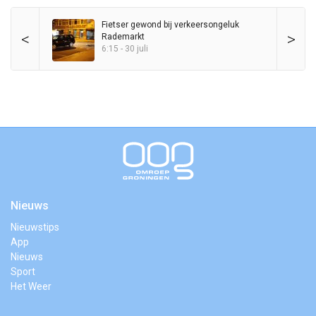
Fietser gewond bij verkeersongeluk
<
>
Rademarkt
6:15 - 30 juli
Nieuws
Nieuwstips
App
Nieuws
Sport
Het Weer